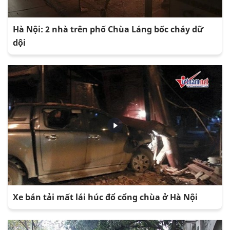
Hà Nội: 2 nhà trên phố Chùa Láng bốc cháy dữ
dội
Xe bán tải mất lái húc đổ cổng chùa ở Hà Nội