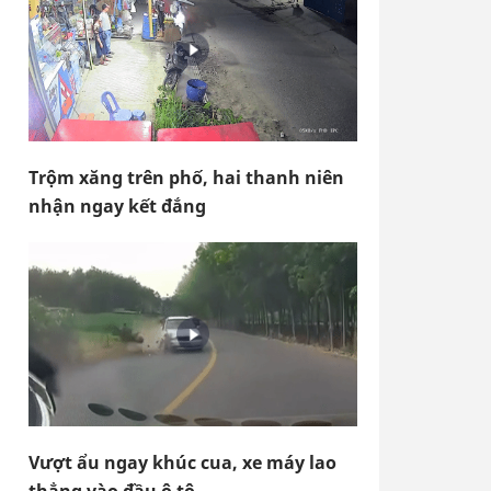
Trộm xăng trên phố, hai thanh niên
nhận ngay kết đắng
Vượt ẩu ngay khúc cua, xe máy lao