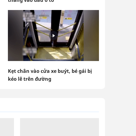
thẳng vào đầu ô tô
Kẹt chân vào cửa xe buýt, bé gái bị
kéo lê trên đường