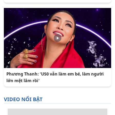
Phương Thanh: ‘U50 vẫn làm em bé, làm người
lớn mệt lắm rồi'
VIDEO NỔI BẬT