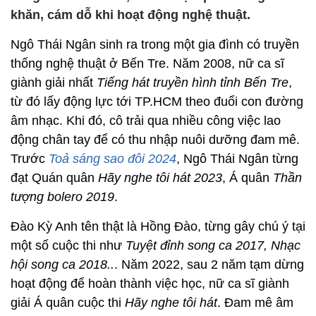
khăn, cám dỗ khi hoạt động nghệ thuật.
Ngô Thái Ngân sinh ra trong một gia đình có truyền
thống nghệ thuật ở Bến Tre. Năm 2008, nữ ca sĩ
giành giải nhất
Tiếng hát truyền hình tỉnh Bến Tre
,
từ đó lấy động lực tới TP.HCM theo đuổi con đường
âm nhạc. Khi đó, cô trải qua nhiều công việc lao
động chân tay để có thu nhập nuôi dưỡng đam mê.
Trước
Toả sáng sao đôi 2024
, Ngô Thái Ngân từng
đạt Quán quân
Hãy nghe tôi hát 2023
, Á quân
Thần
tượng bolero 2019
.
Đào Kỳ Anh tên thật là Hồng Đào, từng gây chú ý tại
một số cuộc thi như
Tuyệt đỉnh song ca 2017, Nhạc
hội song ca 2018..
. Năm 2022, sau 2 năm tạm dừng
hoạt động để hoàn thành việc học, nữ ca sĩ giành
giải Á quân cuộc thi
Hãy nghe tôi hát
. Đam mê âm