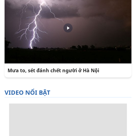
Mưa to, sét đánh chết người ở Hà Nội
VIDEO NỔI BẬT