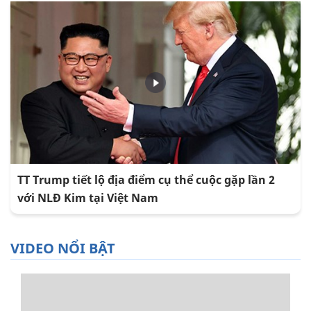
TT Trump tiết lộ địa điểm cụ thể cuộc gặp lần 2
với NLĐ Kim tại Việt Nam
VIDEO NỔI BẬT