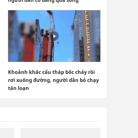
người dân cố băng qua sông
Khoảnh khắc cẩu tháp bốc cháy rồi
rơi xuống đường, người dân bỏ chạy
tán loạn