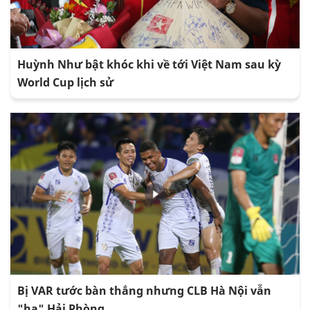
Huỳnh Như bật khóc khi về tới Việt Nam sau kỳ
World Cup lịch sử
Bị VAR tước bàn thắng nhưng CLB Hà Nội vẫn
"hạ" Hải Phòng