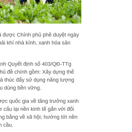
50 đã được Chính phủ phê duyệt ngày
hải khí nhà kính, xanh hóa sản
hành Quyết định số 403/QĐ-TTg
chủ đề chính gồm: Xây dựng thể
và thúc đẩy sử dụng năng lượng
iêu dùng bền vững.
ợc quốc gia về tăng trưởng xanh
cấu lại nền kinh tế gắn với đổi
ng bằng về xã hội; hướng tới nền
n cầu.