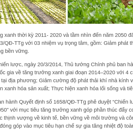
ưởng xanh thời kỳ 2011- 2020 và tầm nhìn đến năm 20
393/QĐ-TTg với 03 nhiệm vụ trọng tâm, gồm: Giảm phát t
ùng bền vững.
hiến lược, ngày 20/3/2014, Thủ tướng Chính phủ ban 
c gia về tăng trưởng xanh giai đoạn 2014–2020 với 4 
 tại địa phương; Giảm cường độ phát thải khí nhà kính 
ện xanh hóa sản xuất; Thực hiện xanh hóa lối sống và t
n hành Quyết định số 1658/QĐ-TTg phê duyệt “Chiến lư
050” với mục tiêu tăng trưởng xanh góp phần thúc đẩy cơ 
c thịnh vượng về kinh tế, bền vững về môi trường và cô
 đóng góp vào mục tiêu hạn chế sự gia tăng nhiệt độ toà