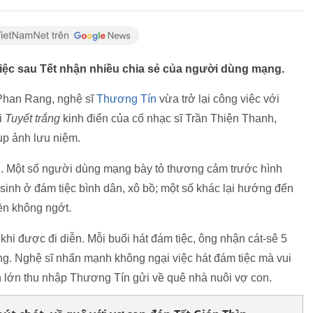
tiệc sau Tết nhận nhiều chia sẻ của người dùng mạng.
Phan Rang, nghệ sĩ
Thương Tín
vừa trở lại công việc với
i
Tuyết trắng
kinh điển của cố nhạc sĩ Trần Thiện Thanh,
ụp ảnh lưu niệm.
ời. Một số người dùng mạng bày tỏ thương cảm trước hình
inh ở đám tiệc bình dân, xô bồ; một số khác lại hướng đến
iền không ngớt.
hi được đi diễn. Mỗi buổi hát đám tiệc, ông nhận cát-sê 5
ng. Nghệ sĩ nhấn mạnh không ngại việc hát đám tiệc mà vui
ần lớn thu nhập Thương Tín gửi về quê nhà nuôi vợ con.