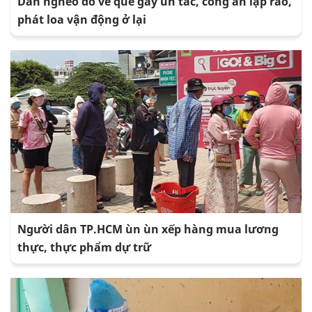
Dân nghèo đổ về quê gây ùn tắc, công an lập rào,
phát loa vận động ở lại
Người dân TP.HCM ùn ùn xếp hàng mua lương
thực, thực phẩm dự trữ