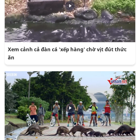
Xem cảnh cả đàn cá 'xếp hàng' chờ vịt đút thức
ăn