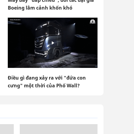
Máy bay "đắp chiếu", đối tác đại gia
Boeing lâm cảnh khốn khó
Điều gì đang xảy ra với "đứa con
cưng" một thời của Phố Wall?