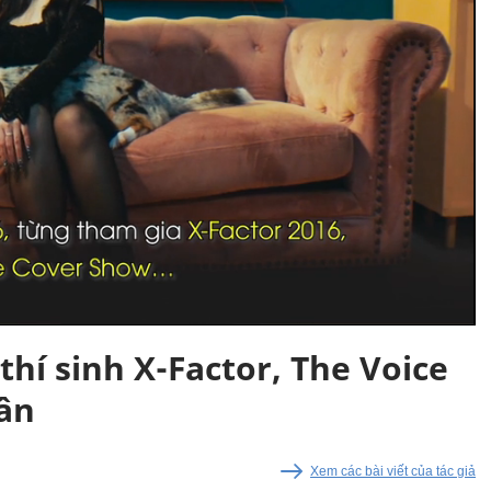
hí sinh X-Factor, The Voice
hân
Xem các bài viết của tác giả