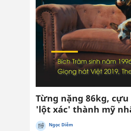
Từng nặng 86kg, cựu t
'lột xác' thành mỹ n
Ngọc Diễm