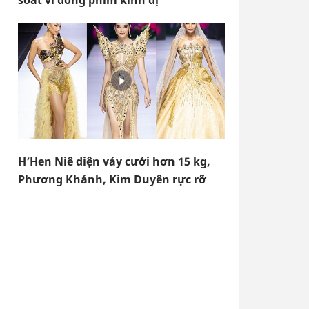
soát vì đóng phim kinh dị
H’Hen Niê diện váy cưới hơn 15 kg,
Phương Khánh, Kim Duyên rực rỡ