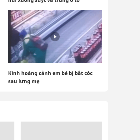
núi xuống suýt va trúng ô tô
Kinh hoàng cảnh em bé bị bắt cóc
sau lưng mẹ