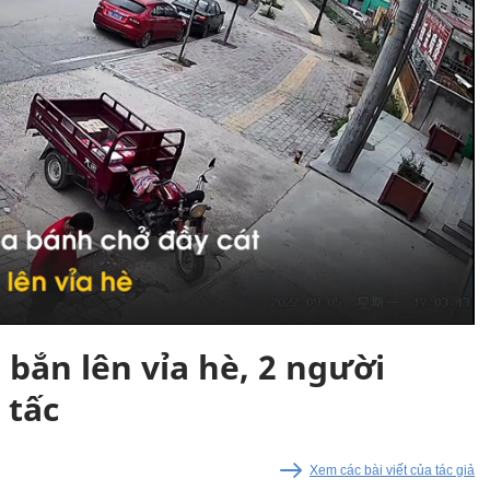
 bắn lên vỉa hè, 2 người
 tấc
Xem các bài viết của tác giả