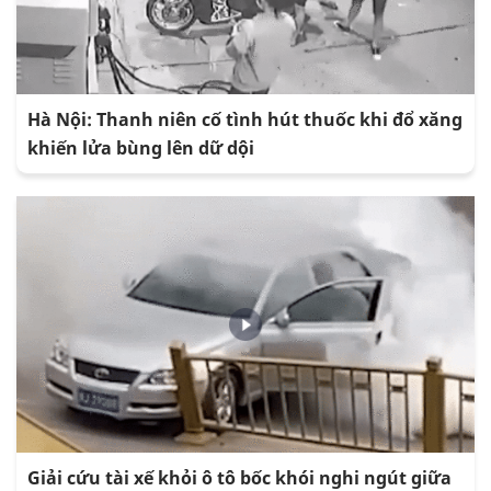
Hà Nội: Thanh niên cố tình hút thuốc khi đổ xăng
khiến lửa bùng lên dữ dội
Giải cứu tài xế khỏi ô tô bốc khói nghi ngút giữa