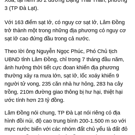
Xoa, tại hẻm số 2 đường Đặng Thái Thân, phường
3 (TP Đà Lạt).
Với 163 điểm sạt lở, có nguy cơ sạt lở, Lâm Đồng
trở thành một trong những địa phương có nguy cơ
sạt lở cao đứng đầu trong cả nước.
Theo lời ông Nguyễn Ngọc Phúc, Phó Chủ tịch
UBND tỉnh Lâm Đồng, chỉ trong 7 tháng đầu năm,
ảnh hưởng thời tiết cực đoan khiến địa phương
thường xảy ra mưa lớn, sạt lở, lốc xoáy khiến 9
người tử vong, 235 căn nhà hư hỏng, 283 ha cây
trồng, 210m đường giao thông bị hư hại, thiệt hại
ước tính hơn 23 tỷ đồng.
Lâm Đồng nói chung, TP Đà Lạt nói riêng có địa
hình đồi núi, độ cao trung bình 200-1.500 m so với
mực nước biển với các nhóm đất chủ yếu là đất đỏ