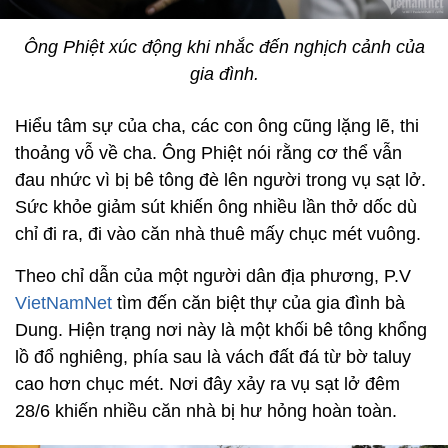
Ông Phiệt xúc động khi nhắc đến nghịch cảnh của
gia đình.
Hiểu tâm sự của cha, các con ông cũng lặng lẽ, thi
thoảng vỗ về cha. Ông Phiệt nói rằng cơ thể vẫn
đau nhức vì bị bê tông đè lên người trong vụ sạt lở.
Sức khỏe giảm sút khiến ông nhiều lần thở dốc dù
chỉ đi ra, đi vào căn nhà thuê mấy chục mét vuông.
Theo chỉ dẫn của một người dân địa phương, P.V
VietNamNet
tìm đến căn biệt thự của gia đình bà
Dung. Hiện trạng nơi này là một khối bê tông khổng
lồ đổ nghiêng, phía sau là vách đất đá từ bờ taluy
cao hơn chục mét. Nơi đây xảy ra vụ sạt lở đêm
28/6 khiến nhiều căn nhà bị hư hỏng hoàn toàn.