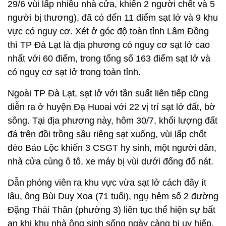
29/6 vùi lấp nhiều nhà cửa, khiến 2 người chết và 5
người bị thương), đã có đến 11 điểm sạt lở và 9 khu
vực có nguy cơ. Xét ở góc độ toàn tỉnh Lâm Đồng
thì TP Đà Lạt là địa phương có nguy cơ sạt lở cao
nhất với 60 điểm, trong tổng số 163 điểm sạt lở và
có nguy cơ sạt lở trong toàn tỉnh.
Ngoài TP Đà Lạt, sạt lở với tần suất liên tiếp cũng
diễn ra ở huyện Đạ Huoai với 22 vị trí sạt lở đất, bờ
sông. Tại địa phương này, hôm 30/7, khối lượng đất
đá trên đồi trồng sầu riêng sạt xuống, vùi lấp chốt
đèo Bảo Lộc khiến 3 CSGT hy sinh, một người dân,
nhà cửa cùng ô tô, xe máy bị vùi dưới đống đổ nát.
Dẫn phóng viên ra khu vực vừa sạt lở cách đây ít
lâu, ông Bùi Duy Xoa (71 tuổi), ngụ hẻm số 2 đường
Đặng Thái Thân (phường 3) liên tục thể hiện sự bất
an khi khu nhà ông sinh sống ngày càng bị uy hiếp.