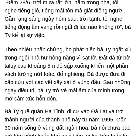
"Đêm 28/6, trời mưa rất lớn, nằm trong nhà, tôi
nghe tiếng gió, tiếng mái tôn mà giật điếng người.
Gần rạng sáng ngày hôm sau, trời tạnh, tôi nghe
tiếng động ầm vang rồi ngất đi lúc nào không rõ", bà
Tỵ kể lại sự việc.
Theo nhiều nhân chứng, họ phát hiện bà Tỵ ngất xỉu
trong ngôi nhà hư hỏng nặng vì sạt lở. Đất đá từ bờ
taluy cao khoảng 5m đổ sập xuống khiến một phần
vách tường nứt toác, đổ nghiêng. Bà được đưa đi
cấp cứu với các vết xây xát ở vùng đầu. Sau những
ngày điều trị, bà Tỵ trở về mái ấm của mình trong
mớ cảm xúc hỗn độn.
Bà Tỵ quê quán Hà Tĩnh, di cư vào Đà Lạt và trở
thành người của thành phố này từ năm 1995. Gần
30 năm sống ở vùng đất ngàn hoa, bà nói chưa bao
giờ lâm cảnh khốn khó như hiện tại khi bản thân là