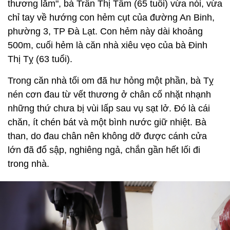
thương lắm", bà Trần Thị Tâm (65 tuổi) vừa nói, vừa
chỉ tay về hướng con hẻm cụt của đường An Binh,
phường 3, TP Đà Lạt. Con hẻm này dài khoảng
500m, cuối hẻm là căn nhà xiêu vẹo của bà Đinh
Thị Tỵ (63 tuổi).
Trong căn nhà tối om đã hư hỏng một phần, bà Tỵ
nén cơn đau từ vết thương ở chân cố nhặt nhạnh
những thứ chưa bị vùi lấp sau vụ sạt lở. Đó là cái
chăn, ít chén bát và một bình nước giữ nhiệt. Bà
than, do đau chân nên không dỡ được cánh cửa
lớn đã đổ sập, nghiêng ngả, chắn gần hết lối đi
trong nhà.