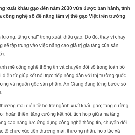
ường xuất khẩu gạo đến năm 2030 vừa được ban hành, tỉnh
 công nghệ số để nâng tầm vị thế gạo Việt trên trường
lượng, tăng chất" trong xuất khẩu gạo. Do đó, thay vì chạy
 sẽ tập trung vào việc nâng cao giá trị gia tăng của sản
ới.
nh mẽ công nghệ thông tin và chuyển đổi số trong toàn bộ
điện tử giúp kết nối trực tiếp nông dân với thị trường quốc
 lượng và nguồn gốc sản phẩm, An Giang đang từng bước số
h.
thương mại điện tử hỗ trợ ngành xuất khẩu gạo; tăng cường
ợ; hoàn thiện, tăng cường kết nối, tích hợp giữa hạ tầng
âng cao năng lực ứng dụng công nghệ thông tin, chuyển đổi
ác tổ chức xúc tiến thương mại, thương nhân, hợp tác xã