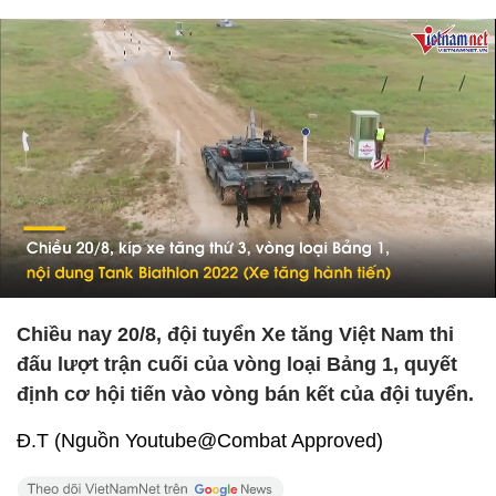
Chiều nay 20/8, đội tuyển Xe tăng Việt Nam thi
đấu lượt trận cuối của vòng loại Bảng 1, quyết
định cơ hội tiến vào vòng bán kết của đội tuyển.
Đ.T (Nguồn Youtube@Combat Approved)