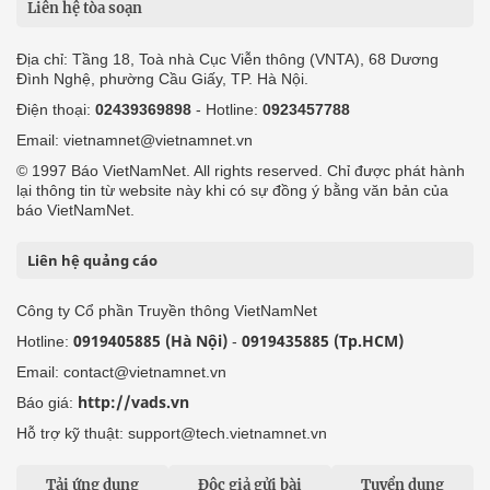
Liên hệ tòa soạn
Địa chỉ: Tầng 18, Toà nhà Cục Viễn thông (VNTA), 68 Dương
Đình Nghệ, phường Cầu Giấy, TP. Hà Nội.
Điện thoại:
02439369898
- Hotline:
0923457788
Email: vietnamnet@vietnamnet.vn
© 1997 Báo VietNamNet. All rights reserved. Chỉ được phát hành
lại thông tin từ website này khi có sự đồng ý bằng văn bản của
báo VietNamNet.
Liên hệ quảng cáo
Công ty Cổ phần Truyền thông VietNamNet
0919405885 (Hà Nội)
0919435885 (Tp.HCM)
Hotline:
-
Email: contact@vietnamnet.vn
http://vads.vn
Báo giá:
Hỗ trợ kỹ thuật: support@tech.vietnamnet.vn
Tải ứng dụng
Độc giả gửi bài
Tuyển dụng