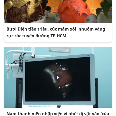
Bưởi Diễn tiền triệu, cúc mâm xôi 'nhuộm vàng'
rực các tuyến đường TP.HCM
Nam thanh niên nhập viện vì nhét dị vật vào ‘của