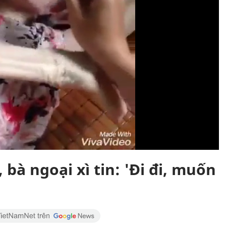
, bà ngoại xì tin: 'Đi đi, muốn