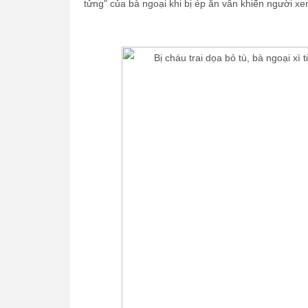
tửng" của bà ngoại khi bị ép ăn vẫn khiến người x