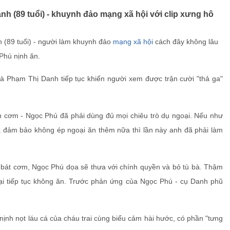
anh (89 tuổi) - khuynh đảo mạng xã hội với clip xưng hô
 (89 tuổi) - người làm khuynh đảo
mạng xã hội
cách đây không lâu
 Phú nịnh ăn.
 bà Phạm Thị Danh tiếp tục khiến người xem được trận cười "thả ga"
 ăn cơm - Ngọc Phú đã phải dùng đủ mọi chiêu trò dụ ngoại. Nếu như
 và đảm bảo không ép ngoại ăn thêm nữa thì lần này anh đã phải làm
t bát cơm, Ngọc Phú dọa sẽ thưa với chính quyền và bỏ tù bà. Thậm
ngoại tiếp tục không ăn. Trước phản ứng của Ngọc Phú - cụ Danh phũ
ịnh nọt láu cá của cháu trai cùng biểu cảm hài hước, có phần "tưng