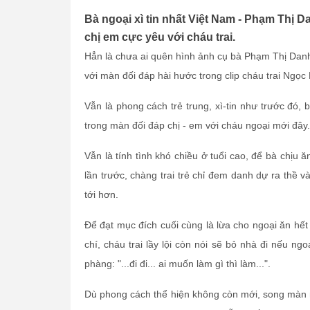
Bà ngoại xì tin nhất Việt Nam - Phạm Thị D
chị em cực yêu với cháu trai.
Hẳn là chưa ai quên hình ảnh cụ bà Phạm Thị Danh
với màn đối đáp hài hước trong clip cháu trai Ngọc
Vẫn là phong cách trẻ trung, xì-tin như trước đó,
trong màn đối đáp chị - em với cháu ngoại mới đây.
Vẫn là tính tình khó chiều ở tuổi cao, để bà chịu
lần trước, chàng trai trẻ chỉ đem danh dự ra thề
tới hơn.
Để đạt mục đích cuối cùng là lừa cho ngoại ăn hế
chí, cháu trai lầy lội còn nói sẽ bỏ nhà đi nếu 
phàng: "...đi đi... ai muốn làm gì thì làm...".
Dù phong cách thể hiện không còn mới, song màn n