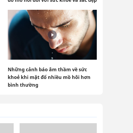
đổ mồ hôi đối với sức khỏe và sắc đẹp
Những cảnh báo âm thầm về sức
khoẻ khi mặt đổ nhiều mồ hôi hơn
bình thường