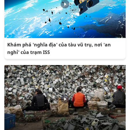
Khám phá 'nghĩa địa' của tàu vũ trụ, nơi 'an
nghỉ' của trạm ISS