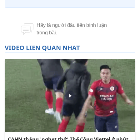
VIDEO LIÊN QUAN NHẤT
CAHN thắng 'nghẹt thở' Thể Công Viettel ở phút