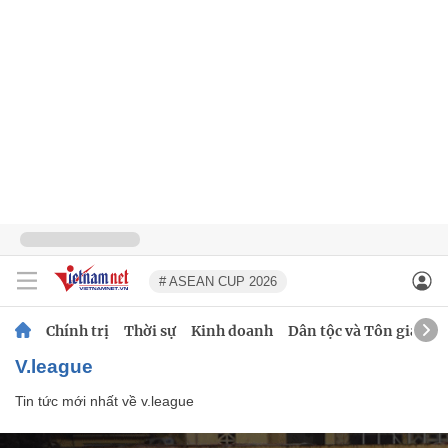
# ASEAN CUP 2026
Chính trị
Thời sự
Kinh doanh
Dân tộc và Tôn giáo
v.league
Tin tức mới nhất về
v.league