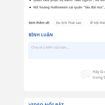
Nữ hoàng Halloween cai quản "lâu đài ma", 
Xem thêm về:
Du lịch Thái Lan
lễ hội th
VIDEO NỔI BẬT