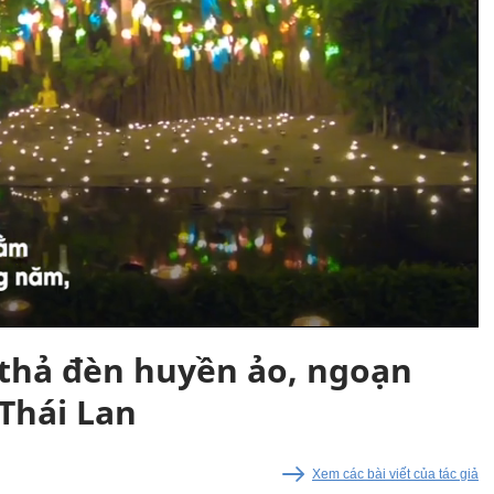
thả đèn huyền ảo, ngoạn
 Thái Lan
Xem các bài viết của tác giả