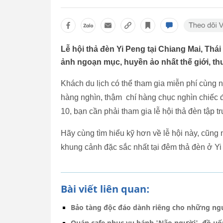
Lễ hội thả đèn Yi Peng tại Chiang Mai, Th
ảnh ngoạn mục, huyền ảo nhất thế giới, thu
Khách du lịch có thể tham gia miễn phí cùn
hàng nghìn, thậm chí hàng chục nghìn chiếc đ
10, bạn cần phải tham gia lễ hội thả đèn tập tr
Hãy cùng tìm hiểu kỹ hơn về lễ hội này, cũn
khung cảnh đặc sắc nhất tại đêm thả đèn ở Yi
Bài viết liên quan:
Bảo tàng độc đáo dành riêng cho những ngư
Quán cafe phục vụ bánh 'Não người', đồ uố