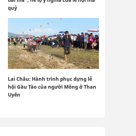
đài ma", hé lộ ý nghĩa của lễ hội ma
quỷ
Lai Châu: Hành trình phục dựng lễ
hội Gầu Tào của người Mông ở Than
Uyên