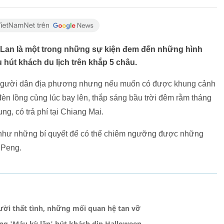
ái Lan là một trong những sự kiện đem đến những hình
 hút khách du lịch trên khắp 5 châu.
g người dân địa phương nhưng nếu muốn có được khung cảnh
èn lồng cùng lúc bay lên, thắp sáng bầu trời đêm rằm tháng
ung, có trả phí tại Chiang Mai.
g như những bí quyết để có thể chiêm ngưỡng được những
 Peng.
ời thất tình, những mối quan hệ tan vỡ
ng 'Máu kỳ lân' hút khách dịp Halloween