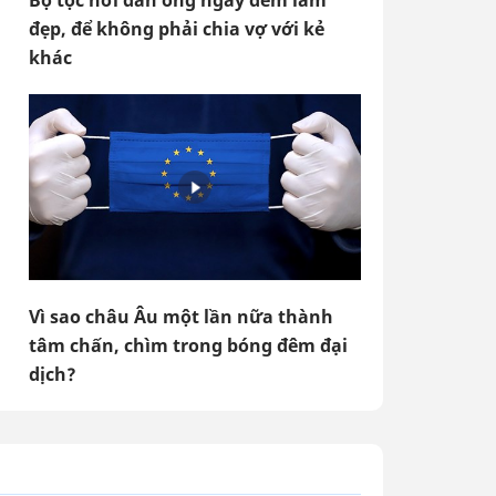
Bộ tộc nơi đàn ông ngày đêm làm
đẹp, để không phải chia vợ với kẻ
khác
Vì sao châu Âu một lần nữa thành
tâm chấn, chìm trong bóng đêm đại
dịch?