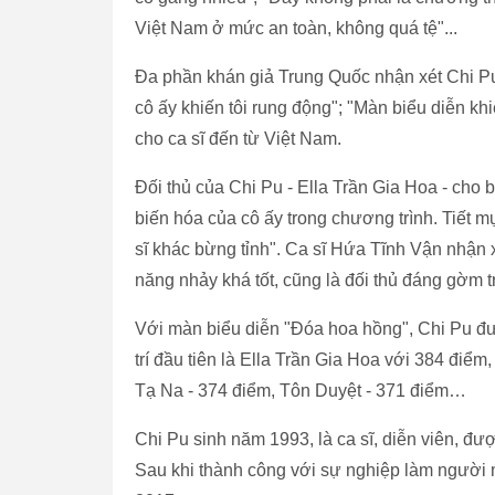
Việt Nam ở mức an toàn, không quá tệ"...
Đa phần khán giả Trung Quốc nhận xét Chi Pu 
cô ấy khiến tôi rung động"; "Màn biểu diễn khiến 
cho ca sĩ đến từ Việt Nam.
Đối thủ của Chi Pu - Ella Trần Gia Hoa - cho 
biến hóa của cô ấy trong chương trình. Tiết m
sĩ khác bừng tỉnh". Ca sĩ Hứa Tĩnh Vận nhận x
năng nhảy khá tốt, cũng là đối thủ đáng gờm t
Với màn biểu diễn "Đóa hoa hồng", Chi Pu đượ
trí đầu tiên là Ella Trần Gia Hoa với 384 điểm
Tạ Na - 374 điểm, Tôn Duyệt - 371 điểm…
Chi Pu sinh năm 1993, là ca sĩ, diễn viên, đươ
Sau khi thành công với sự nghiệp làm người 