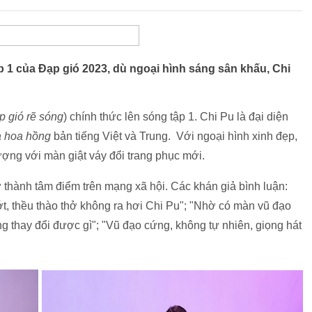
1 của Đạp gió 2023, dù ngoại hình sáng sân khấu, Chi
p gió rẽ sóng
) chính thức lên sóng tập 1. Chi Pu là đại diện
 hoa hồng
bản tiếng Việt và Trung. Với ngoại hình xinh đẹp,
ượng với màn giật váy đổi trang phục mới.
rở thành tâm điểm trên mạng xã hội. Các khán giả bình luận:
ớt, thều thào thở không ra hơi Chi Pu"; "Nhờ có màn vũ đạo
g thay đổi được gì"; "Vũ đạo cứng, không tự nhiên, giọng hát