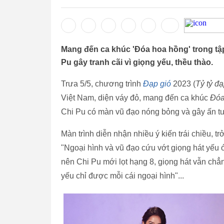
Mang đến ca khúc 'Đóa hoa hồng' trong tập 
Pu gây tranh cãi vì giọng yếu, thều thào.
Trưa 5/5, chương trình
Đạp gió
2023 (
Tỷ tỷ đạ
Việt Nam, diện váy đỏ, mang đến ca khúc
Đóa
Chi Pu có màn vũ đạo nóng bỏng và gây ấn t
Màn trình diễn nhận nhiều ý kiến trái chiều, t
"Ngoại hình và vũ đạo cứu vớt giọng hát yếu 
nên Chi Pu mới lọt hạng 8, giọng hát vẫn chẳn
yếu chỉ được mỗi cái ngoại hình"...