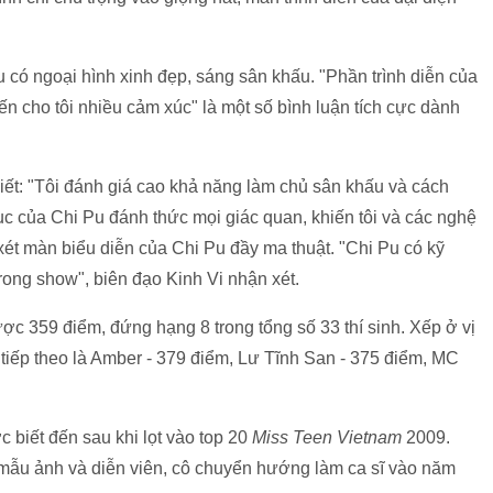
có ngoại hình xinh đẹp, sáng sân khấu. "Phần trình diễn của
cho tôi nhiều cảm xúc" là một số bình luận tích cực dành
biết: "Tôi đánh giá cao khả năng làm chủ sân khấu và cách
ục của Chi Pu đánh thức mọi giác quan, khiến tôi và các nghệ
ét màn biểu diễn của Chi Pu đầy ma thuật. "Chi Pu có kỹ
rong show", biên đạo Kinh Vi nhận xét.
c 359 điểm, đứng hạng 8 trong tổng số 33 thí sinh. Xếp ở vị
, tiếp theo là Amber - 379 điểm, Lư Tĩnh San - 375 điểm, MC
̣c biết đến sau khi lọt vào top 20
Miss Teen Vietnam
2009.
mẫu ảnh và diễn viên, cô chuyển hướng làm ca sĩ vào năm