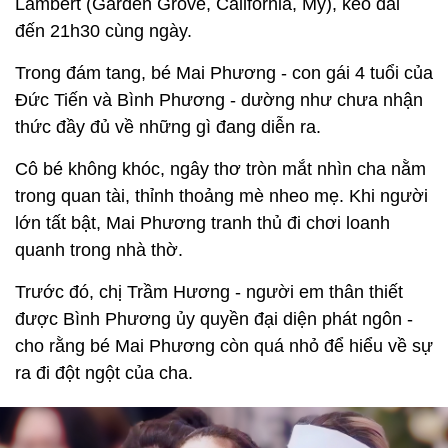
Lambert (Garden Grove, California, Mỹ), kéo dài
đến 21h30 cùng ngày.
Trong đám tang, bé Mai Phương - con gái 4 tuổi của
Đức Tiến và Bình Phương - dường như chưa nhận
thức đầy đủ về những gì đang diễn ra.
Cô bé không khóc, ngây thơ tròn mắt nhìn cha nằm
trong quan tài, thỉnh thoảng mè nheo mẹ. Khi người
lớn tất bật, Mai Phương tranh thủ đi chơi loanh
quanh trong nhà thờ.
Trước đó, chị Trầm Hương - người em thân thiết
được Bình Phương ủy quyền đại diện phát ngôn -
cho rằng bé Mai Phương còn quá nhỏ để hiểu về sự
ra đi đột ngột của cha.