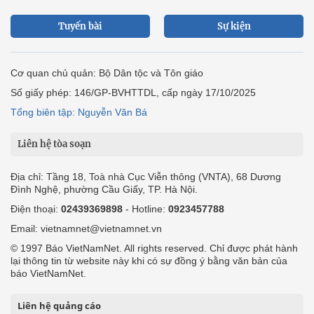
Tuyến bài
Sự kiện
Cơ quan chủ quản: Bộ Dân tộc và Tôn giáo
Số giấy phép: 146/GP-BVHTTDL, cấp ngày 17/10/2025
Tổng biên tập: Nguyễn Văn Bá
Liên hệ tòa soạn
Địa chỉ: Tầng 18, Toà nhà Cục Viễn thông (VNTA), 68 Dương
Đình Nghệ, phường Cầu Giấy, TP. Hà Nội.
Điện thoại:
02439369898
- Hotline:
0923457788
Email: vietnamnet@vietnamnet.vn
© 1997 Báo VietNamNet. All rights reserved. Chỉ được phát hành
lại thông tin từ website này khi có sự đồng ý bằng văn bản của
báo VietNamNet.
Liên hệ quảng cáo