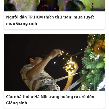
Người dân TP.HCM thích thú ‘săn’ mưa tuyết
mùa Giáng sinh
Các nhà thờ ở Hà Nội trang hoàng rực rỡ đón
Giáng sinh