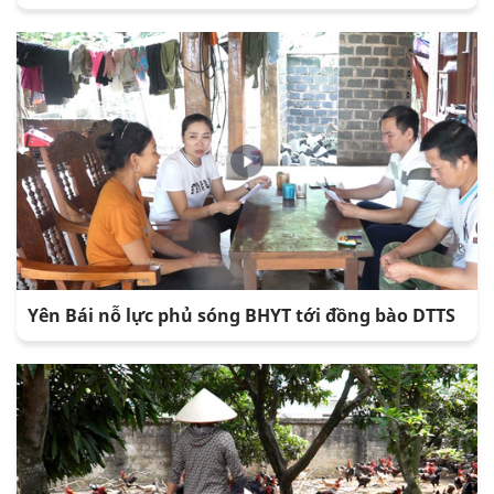
Yên Bái nỗ lực phủ sóng BHYT tới đồng bào DTTS