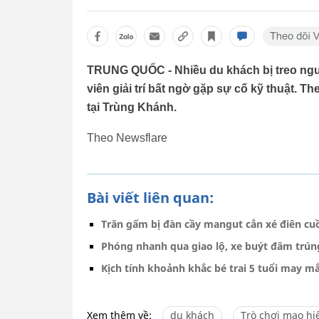
TRUNG QUỐC - Nhiều du khách bị treo ngượ
viên giải trí bất ngờ gặp sự cố kỹ thuật. T
tại Trùng Khánh.
Theo Newsflare
Bài viết liên quan:
Trăn gấm bị đàn cầy mangut cắn xé điên c
Phóng nhanh qua giao lộ, xe buýt đâm trún
Kịch tính khoảnh khắc bé trai 5 tuổi may m
Xem thêm về:
du khách
Trò chơi mạo h