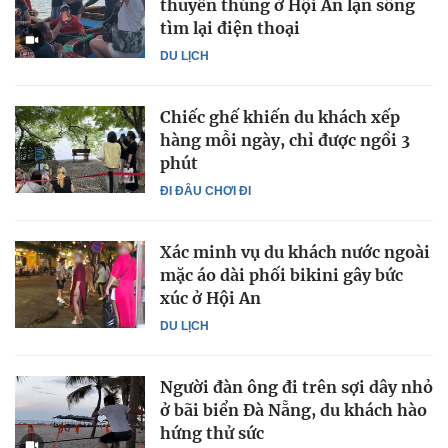
thuyền thúng ở Hội An lặn sông
tìm lại điện thoại
DU LỊCH
Chiếc ghế khiến du khách xếp
hàng mỗi ngày, chỉ được ngồi 3
phút
ĐI ĐÂU CHƠI ĐI
Xác minh vụ du khách nước ngoài
mặc áo dài phối bikini gây bức
xúc ở Hội An
DU LỊCH
Người đàn ông đi trên sợi dây nhỏ
ở bãi biển Đà Nẵng, du khách hào
hứng thử sức