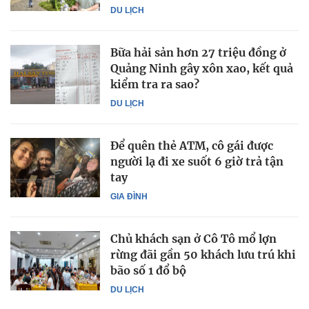
DU LỊCH
Bữa hải sản hơn 27 triệu đồng ở
Quảng Ninh gây xôn xao, kết quả
kiểm tra ra sao?
DU LỊCH
Để quên thẻ ATM, cô gái được
người lạ đi xe suốt 6 giờ trả tận
tay
GIA ĐÌNH
Chủ khách sạn ở Cô Tô mổ lợn
rừng đãi gần 50 khách lưu trú khi
bão số 1 đổ bộ
DU LỊCH