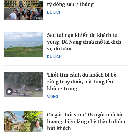
tỷ đồng sau 7 tháng
DU LỊCH
Sau tai nạn khiến du khách tử
vong, Đà Nẵng chưa mở lại dịch
vụ dù lượn
DU LỊCH
Thót tim cảnh du khách bị bò
rừng truy đuổi, hất tung lên
không trung
VIDEO
Cô gái 'hồi sinh' 16 ngôi nhà bỏ
hoang, biến làng chè thành điểm
hút khách