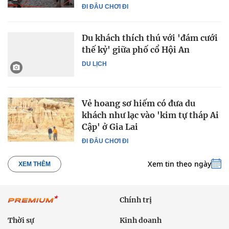
ĐI ĐÂU CHƠI ĐI
Du khách thích thú với 'đám cưới
thế kỷ' giữa phố cổ Hội An
DU LỊCH
Vẻ hoang sơ hiếm có đưa du
khách như lạc vào 'kim tự tháp Ai
Cập' ở Gia Lai
ĐI ĐÂU CHƠI ĐI
Xem tin theo ngày
XEM THÊM
Chính trị
Thời sự
Kinh doanh