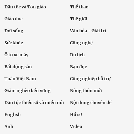
Dân tộc và Tôn giáo
Thể thao
Giáo dục
Thế giới
Đời sống
Văn hóa - Giải trí
Sức khỏe
Công nghệ
Ô tô xe máy
Du lịch
Bất động sản
Bạn đọc
Tuần Việt Nam
Công nghiệp hỗ trợ
Giảm nghèo bền vững
Nông thôn mới
Dân tộc thiểu số và miền núi
Nội dung chuyên đề
English
Hồ sơ
Ảnh
Video