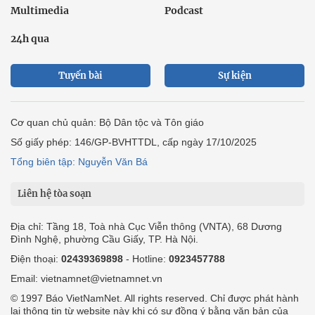
Multimedia
Podcast
24h qua
Tuyến bài
Sự kiện
Cơ quan chủ quản: Bộ Dân tộc và Tôn giáo
Số giấy phép: 146/GP-BVHTTDL, cấp ngày 17/10/2025
Tổng biên tập: Nguyễn Văn Bá
Liên hệ tòa soạn
Địa chỉ: Tầng 18, Toà nhà Cục Viễn thông (VNTA), 68 Dương
Đình Nghệ, phường Cầu Giấy, TP. Hà Nội.
Điện thoại:
02439369898
- Hotline:
0923457788
Email: vietnamnet@vietnamnet.vn
© 1997 Báo VietNamNet. All rights reserved. Chỉ được phát hành
lại thông tin từ website này khi có sự đồng ý bằng văn bản của