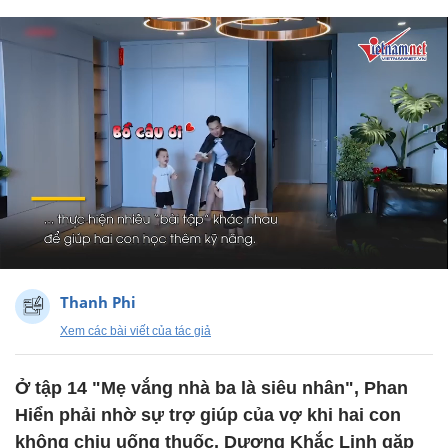
Thanh Phi
Xem các bài viết của tác giả
Ở tập 14 "Mẹ vắng nhà ba là siêu nhân", Phan
Hiển phải nhờ sự trợ giúp của vợ khi hai con
không chịu uống thuốc, Dương Khắc Linh gặp