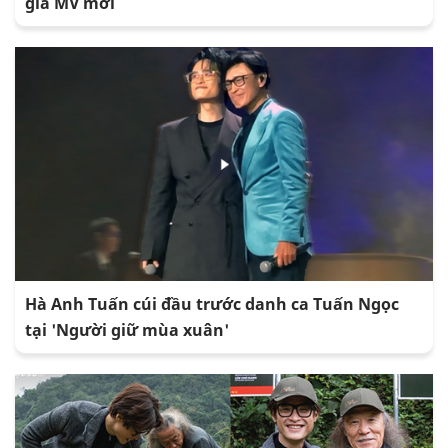
gia MV mới
Hà Anh Tuấn cúi đầu trước danh ca Tuấn Ngọc
tại 'Người giữ mùa xuân'