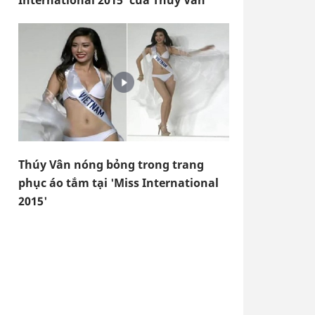
International 2015' của Thúy Vân
Thúy Vân nóng bỏng trong trang
phục áo tắm tại 'Miss International
2015'