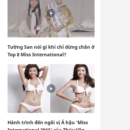
Tường San nói gì khi chỉ dừng chân ở
Top 8 Miss International?
Hành trình đến ngôi vị Á hậu 'Miss