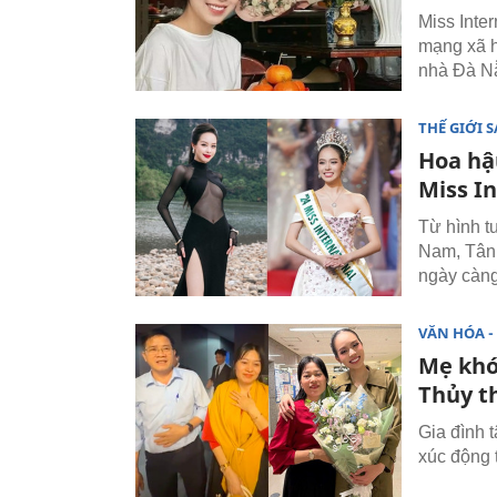
Miss Inte
mạng xã h
nhà Đà N
THẾ GIỚI 
Hoa hậ
Miss I
Từ hình t
Nam, Tân 
ngày càng
VĂN HÓA - 
Mẹ khó
Thủy t
Gia đình 
xúc động 