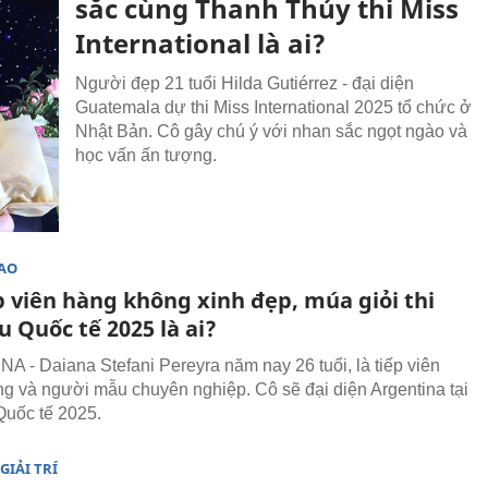
sắc cùng Thanh Thủy thi Miss
International là ai?
Người đẹp 21 tuổi Hilda Gutiérrez - đại diện
Guatemala dự thi Miss International 2025 tổ chức ở
Nhật Bản. Cô gây chú ý với nhan sắc ngọt ngào và
học vấn ấn tượng.
SAO
p viên hàng không xinh đẹp, múa giỏi thi
 Quốc tế 2025 là ai?
 - Daiana Stefani Pereyra năm nay 26 tuổi, là tiếp viên
g và người mẫu chuyên nghiệp. Cô sẽ đại diện Argentina tại
uốc tế 2025.
GIẢI TRÍ