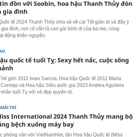
 tin đồn với Soobin, hoa hậu Thanh Thủy đón
 gia đình
uốc tế 2024 Thanh Thủy chia sẻ về cái Tết giản dị và đầy ý
gia đình, nơi cô vẫn là con gái bình dị của ba mẹ, cùng
t động thiện nguyện.
SAO
ậu quốc tế tuổi Tỵ: Sexy hết nấc, cuộc sống
hảnh
hế giới 2011 Ivian Sarcos, Hoa hậu Quốc tế 2011 María
Cornejo và Hoa hậu Siêu quốc gia 2023 Andrea Aguilera
 nhân tuổi Tỵ với vẻ đẹp quyến rũ.
GIẢI TRÍ
Miss International 2024 Thanh Thủy mang bộ
ắng bệch xuống máy bay
c phỏng vấn với VietNamNet, tân Hoa hậu Quốc tế (Miss