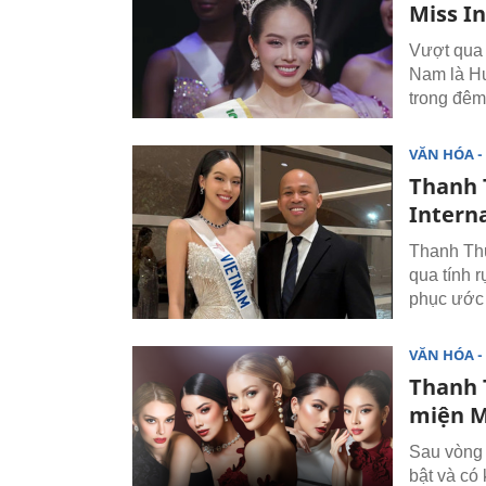
Miss In
Vượt qua 
Nam là Hu
trong đêm
VĂN HÓA - 
Thanh 
Intern
Thanh Thủy
qua tính r
phục ước
VĂN HÓA - 
Thanh 
miện M
Sau vòng b
bật và có