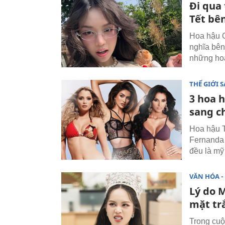
Đi qua
Tết bên
Hoa hậu Q
nghĩa bên 
những hoạ
THẾ GIỚI 
3 hoa h
sang c
Hoa hậu T
Fernanda 
đều là mỹ
VĂN HÓA - 
Lý do 
mặt tr
Trong cuộ