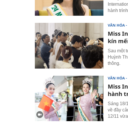
Internati
hành trìn
VĂN HÓA - 
Miss I
kín mế
Sau một t
Huỳnh Thị
thông.
VĂN HÓA - 
Miss I
hành t
Sáng 18/1
về đầy cả
12/11 vừa