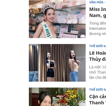
VĂN HÓA - 
Miss I
Nam, gi
Trong đêm
Internati
đương nhi
THẾ GIỚI 
Lê Hoà
Thủy đ
Là một "c
nhở Thanh
lần cho đ
THẾ GIỚI 
Cận cả
Thanh 