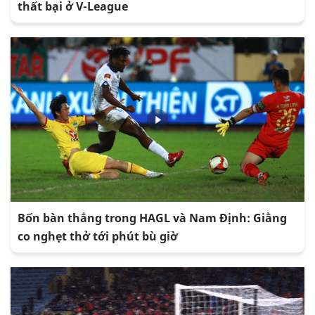
thất bại ở V-League
Bốn bàn thắng trong HAGL và Nam Định: Giằng
co nghẹt thở tới phút bù giờ