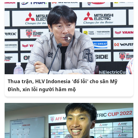
Thua trận, HLV Indonesia 'đổ lỗi' cho sân Mỹ
Đình, xin lỗi người hâm mộ