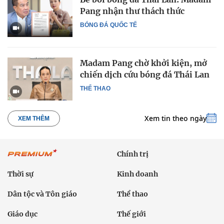
Pang nhận thư thách thức
BÓNG ĐÁ QUỐC TẾ
Madam Pang chờ khởi kiện, mở
chiến dịch cứu bóng đá Thái Lan
THỂ THAO
Xem tin theo ngày
XEM THÊM
Chính trị
Thời sự
Kinh doanh
Dân tộc và Tôn giáo
Thể thao
Giáo dục
Thế giới