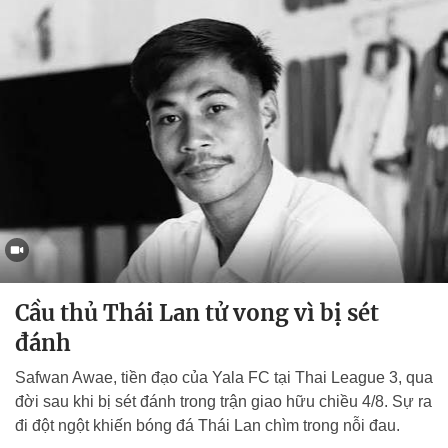
Cầu thủ Thái Lan tử vong vì bị sét
đánh
Safwan Awae, tiền đạo của Yala FC tại Thai League 3, qua
đời sau khi bị sét đánh trong trận giao hữu chiều 4/8. Sự ra
đi đột ngột khiến bóng đá Thái Lan chìm trong nỗi đau.