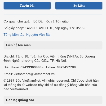
Tuyến bài
Sự kiện
Cơ quan chủ quản: Bộ Dân tộc và Tôn giáo
Số giấy phép: 146/GP-BVHTTDL, cấp ngày 17/10/2025
Tổng biên tập: Nguyễn Văn Bá
Liên hệ tòa soạn
Địa chỉ: Tầng 18, Toà nhà Cục Viễn thông (VNTA), 68 Dương
Đình Nghệ, phường Cầu Giấy, TP. Hà Nội.
Điện thoại:
02439369898
- Hotline:
0923457788
Email: vietnamnet@vietnamnet.vn
© 1997 Báo VietNamNet. All rights reserved. Chỉ được phát hành
lại thông tin từ website này khi có sự đồng ý bằng văn bản của
báo VietNamNet.
Liên hệ quảng cáo