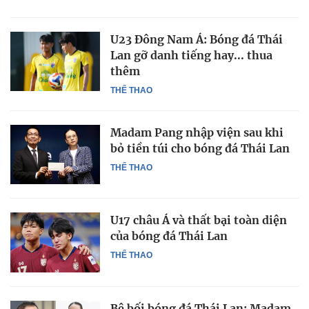
U23 Đông Nam Á: Bóng đá Thái
Lan gỡ danh tiếng hay... thua
thêm
THỂ THAO
Madam Pang nhập viện sau khi
bỏ tiền túi cho bóng đá Thái Lan
THỂ THAO
U17 châu Á và thất bại toàn diện
của bóng đá Thái Lan
THỂ THAO
Bê bối bóng đá Thái Lan: Madam