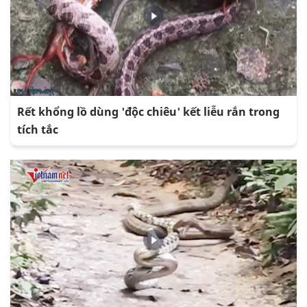
Rết khổng lồ dùng 'độc chiêu' kết liễu rắn trong
tích tắc