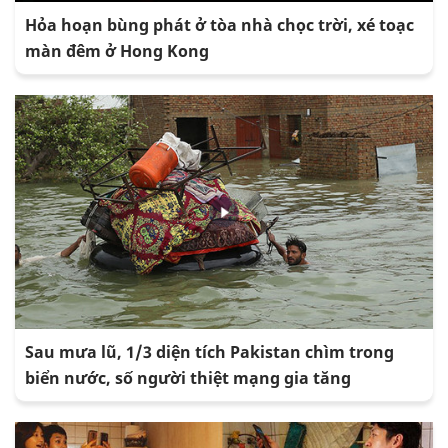
Hỏa hoạn bùng phát ở tòa nhà chọc trời, xé toạc
màn đêm ở Hong Kong
Sau mưa lũ, 1/3 diện tích Pakistan chìm trong
biển nước, số người thiệt mạng gia tăng