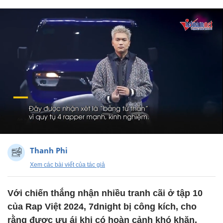
Thanh Phi
Xem các bài viết của tác giả
Với chiến thắng nhận nhiều tranh cãi ở tập 10
của Rap Việt 2024, 7dnight bị công kích, cho
rằng được ưu ái khi có hoàn cảnh khó khăn,