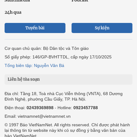
24h qua
Tuyến bài
Sự kiện
Cơ quan chủ quản: Bộ Dân tộc và Tôn giáo
Số giấy phép: 146/GP-BVHTTDL, cấp ngày 17/10/2025
Tổng biên tập: Nguyễn Văn Bá
Liên hệ tòa soạn
Địa chỉ: Tầng 18, Toà nhà Cục Viễn thông (VNTA), 68 Dương
Đình Nghệ, phường Cầu Giấy, TP. Hà Nội.
Điện thoại:
02439369898
- Hotline:
0923457788
Email: vietnamnet@vietnamnet.vn
© 1997 Báo VietNamNet. All rights reserved. Chỉ được phát hành
lại thông tin từ website này khi có sự đồng ý bằng văn bản của
báo VietNamNet.