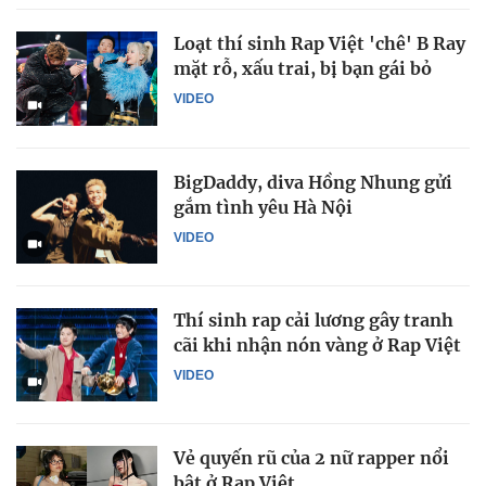
Loạt thí sinh Rap Việt 'chê' B Ray
mặt rỗ, xấu trai, bị bạn gái bỏ
VIDEO
BigDaddy, diva Hồng Nhung gửi
gắm tình yêu Hà Nội
VIDEO
Thí sinh rap cải lương gây tranh
cãi khi nhận nón vàng ở Rap Việt
VIDEO
Vẻ quyến rũ của 2 nữ rapper nổi
bật ở Rap Việt