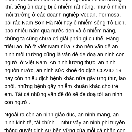
khí, tiếng ồn đang bị ô nhiễm rất nặng, như ô nhiễm
môi trường ở các doanh nghiệp Vedan, Formosa,
bãi rác Nam Sơn Hà Nội hay ô nhiễm sông Tô Lịch,
bao nhiêu năm qua nước đen và ô nhiễm nặng,
chúng ta cũng chưa có giải pháp gì cụ thể. Hàng
triệu ao, hồ ở Việt Nam nữa. Cho nên vấn đề an
ninh môi trường cũng là vấn đề đe doạ an ninh con
người ở Việt Nam. An ninh lương thực, an ninh
nguồn nước, an ninh sức khoẻ do dịch COVID-19
hay còn nhiều dịch bệnh khác nữa gây ưng thư, lao
phổi, những bệnh gây nhiễm khuẩn khác cho trẻ
em. Tất cả những vấn đề đó sẽ đe doạ tới an ninh
con người.
Ngoài ra còn an ninh giáo dục, an ninh mạng, an
ninh kinh tế, tài chính… Như vậy an ninh phi truyền
thống quyết định sự bền vững của mỗi cá nhân con