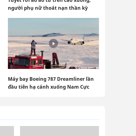
Tuyết rơi ào ào từ trên cao xuống,
người phụ nữ thoát nạn thần kỳ
Máy bay Boeing 787 Dreamliner lần
đầu tiên hạ cánh xuống Nam Cực