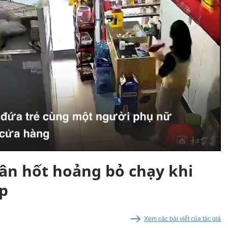
ân hốt hoảng bỏ chạy khi
ập
Xem các bài viết của tác giả