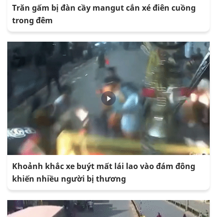
Trăn gấm bị đàn cầy mangut cắn xé điên cuồng
trong đêm
Khoảnh khắc xe buýt mất lái lao vào đám đông
khiến nhiều người bị thương