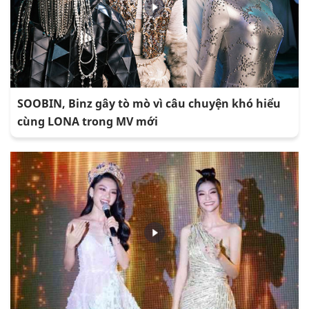
SOOBIN, Binz gây tò mò vì câu chuyện khó hiểu
cùng LONA trong MV mới