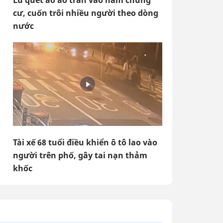
Lũ quét ào ào tràn vào hầm chung
cư, cuốn trôi nhiều người theo dòng
nước
Tài xế 68 tuổi điều khiển ô tô lao vào
người trên phố, gây tai nạn thảm
khốc