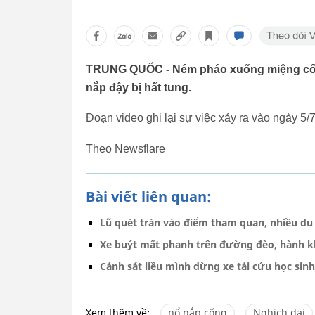
TRUNG QUỐC - Ném pháo xuống miệng cống,
nắp đậy bị hất tung.
Đoạn video ghi lại sự việc xảy ra vào ngày 5
Theo Newsflare
Bài viết liên quan:
Lũ quét tràn vào điểm tham quan, nhiều du
Xe buýt mất phanh trên đường đèo, hành kh
Cảnh sát liều mình dừng xe tải cứu học si
Xem thêm về:
nổ nắp cống
Nghịch dại